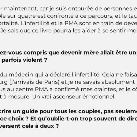
lier maintenant, car je suis entourée de personnes
e sur quatre est confronté à ce parcours, et le tau
talité. L’infertilité et la PMA sont en train de dev
e sais que ce livre pourra les aider à se sentir mo
z-vous compris que devenir mère allait être un 
parfois violent ?
u médecin qui a déclaré l’infertilité. Cela ne fai
rg (j’arrivais de Paris) et je ne savais absolument
us au centre PMA a confirmé mes craintes, et le c
et à mesure. Un vrai ascenseur émotionnel.
crire un guide pour tous les couples, pas seul
e choix ? Et qu’oublie-t-on trop souvent de di
aversent cela à deux ?