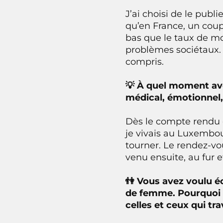
J’ai choisi de le pub
qu’en France, un coupl
bas que le taux de mor
problèmes sociétaux. J
compris.
💡 À quel moment ave
médical, émotionnel, 
Dès le compte rendu d
je vivais au Luxembou
tourner. Le rendez-vo
venu ensuite, au fur 
👫 Vous avez voulu é
de femme. Pourquoi c
celles et ceux qui tr