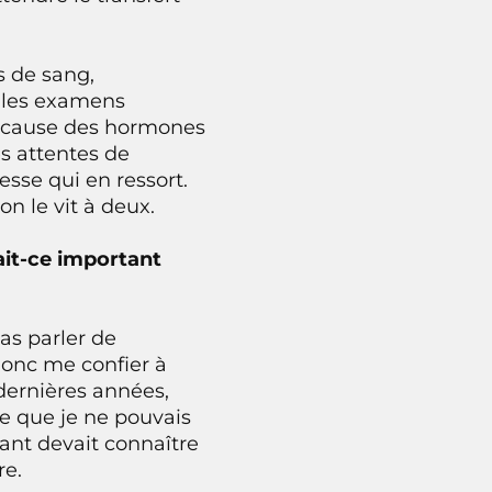
s de sang,
s les examens
à cause des hormones
es attentes de
tesse qui en ressort.
n le vit à deux.
ait-ce important
pas parler de
 donc me confier à
dernières années,
ce que je ne pouvais
fant devait connaître
re.