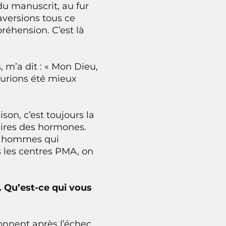
 du manuscrit, au fur
aversions tous ce
éhension. C’est là
, m’a dit : « Mon Dieu,
aurions été mieux
son, c’est toujours la
aires des hormones.
es hommes qui
 les centres PMA, on
. Qu’est-ce qui vous
onnent après l’échec