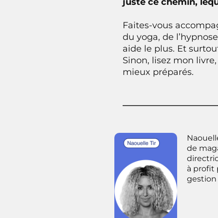
juste ce chemin, leque
Faites-vous accompagn
du yoga, de l’hypnose,
aide le plus. Et surtou
Sinon, lisez mon livr
mieux préparés.
Naouell
de maga
directri
à profi
gestion 