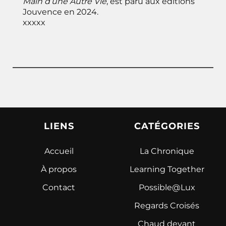
Main d’une Autre Vie
, est paru aux éditions
Jouvence en 2024.
xxxxx
LIENS
CATÉGORIES
Accueil
La Chronique
À propos
Learning Together
Contact
Possible@Lux
Regards Croisés
Chaud devant