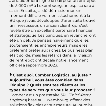
J'ai rapidement signé le bail pour un entrepôt
de 5 000 m² à Luxembourg, un espace rare à
saisir. Ensuite, j'ai dû démissionner, un
moment difficile vu mon attachement à la
BU que j'avais développée. J'ai ensuite trouvé
un investisseur, un ancien client, qui s'est
révélé être un excellent partenaire financier
et stratégique. Les banques, en revanche, ont
été un défi. Je pensais naïvement qu'elles
soutenaient les entrepreneurs, mais elles
préfèrent prêter aux riches. Le business plan
était solide, mais les retards dans la livraison
de l’entrepôt ont décalé notre lancement
officiel à septembre 2023.
🎙 C’est quoi, Comber Logistics, au juste ?
Aujourd’hui, vous êtes combien dans
l’équipe ? Quels sont tes clients et les
types de services que vous leur proposez ?
Comber est un prestataire 3PL (
Third-Party
Logistics
) basé au Luxembourg, offrant des
solutions flexibles et sur mesure. Aujourd’hui,