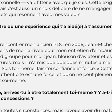
sonnelle — va « fitter » avec qui je suis. Cette ex
ais c’est aussi un choix délibéré de ne m’engager
ets qui résonnent avec mes valeurs.
ntre ou une expérience qui t’a aidé(e) à t’assume
 rencontrer mon ancien PDG en 2006, Jean-Michel
iens de mon arrivée pour mon entretien d’embauch
d groupe pour moi ; jean, blouson d’aviateur et es
ltures, mais il n’a mis que quelques minutes à me
« Sois toi-même, fais-toi confiance et fonce. » Cet
uthenticité est une force, et qu’on ne peut pleine
t soi-même.
 arrives-tu à être totalement toi-même ? Y a-t-i
s concessions ?
toutes circonstances, mais j’avoue avoir du mal 