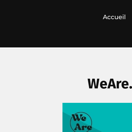
Accueil
WeAre.