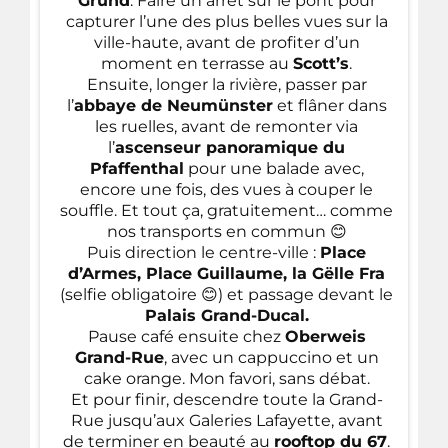
Grund
. Faire un arrêt sur le pont pour
capturer l’une des plus belles vues sur la
ville-haute, avant de profiter d’un
moment en terrasse au
Scott’s
.
Ensuite, longer la rivière, passer par
l’
abbaye de Neumünster
et flâner dans
les ruelles, avant de remonter via
l’
ascenseur panoramique du
Pfaffenthal
pour une balade avec,
encore une fois, des vues à couper le
souffle. Et tout ça, gratuitement… comme
nos transports en commun 😊
Puis direction le centre-ville :
Place
d’Armes, Place Guillaume, la Gëlle Fra
(selfie obligatoire 😊) et passage devant le
Palais Grand-Ducal.
Pause café ensuite chez
Oberweis
Grand-Rue
, avec un cappuccino et un
cake orange. Mon favori, sans débat.
Et pour finir, descendre toute la Grand-
Rue jusqu’aux Galeries Lafayette, avant
de terminer en beauté au
rooftop du 67
.