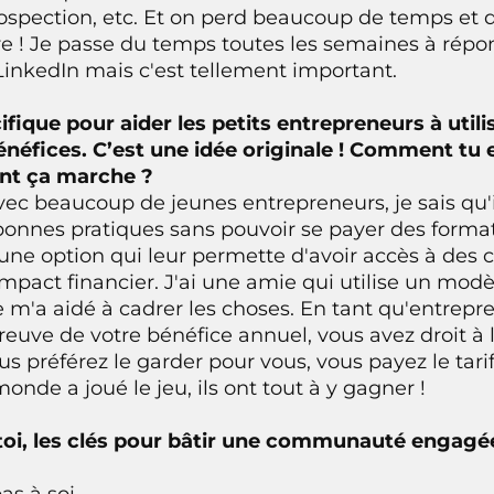
 prospection, etc. Et on perd beaucoup de temps et
rdre ! Je passe du temps toutes les semaines à rép
inkedIn mais c'est tellement important.
cifique pour aider les petits entrepreneurs à util
bénéfices. C’est une idée originale ! Comment tu 
nt ça marche ?
é avec beaucoup de jeunes entrepreneurs, je sais qu'
onnes pratiques sans pouvoir se payer des format
 une option qui leur permette d'avoir accès à des
mpact financier. J'ai une amie qui utilise un modè
le m'a aidé à cadrer les choses. En tant qu'entrepr
uve de votre bénéfice annuel, vous avez droit à 
s préférez le garder pour vous, vous payez le tari
monde a joué le jeu, ils ont tout à y gagner !
n toi, les clés pour bâtir une communauté engagé
as à soi