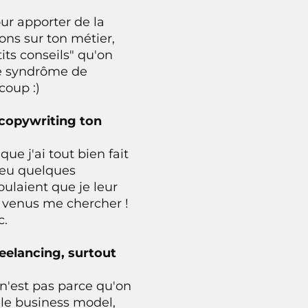
ur apporter de la
ions sur ton métier,
its conseils" qu'on
le syndrôme de
coup :)
 copywriting ton
e j'ai tout bien fait
s eu quelques
ulaient que je leur
t venus me chercher !
c.
reelancing, surtout
 n'est pas parce qu'on
r le business model,