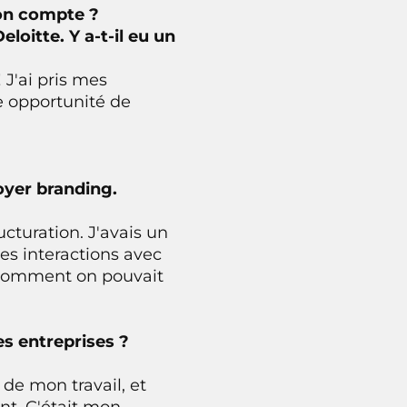
ton compte ?
oitte. Y a-t-il eu un
 J'ai pris mes
e opportunité de
loyer branding.
cturation. J'avais un
es interactions avec
t comment on pouvait
es entreprises ?
 de mon travail, et
nt. C'était mon