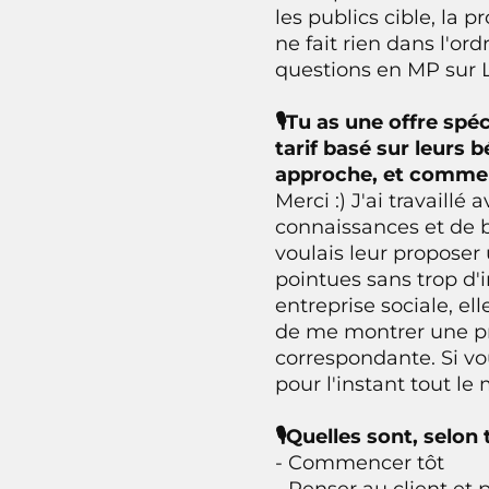
les publics cible, la
ne fait rien dans l'o
questions en MP sur L
🎙Tu as une offre spé
tarif basé sur leurs 
approche, et comme
Merci :) J'ai travaill
connaissances et de b
voulais leur proposer
pointues sans trop d'i
entreprise sociale, el
de me montrer une pre
correspondante. Si vou
pour l'instant tout le 
🎙Quelles sont, selo
- Commencer tôt
- Penser au client et p