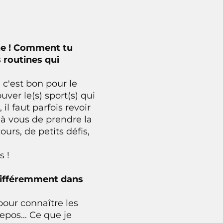
ine ! Comment tu
s routines qui
 c'est bon pour le
ver le(s) sport(s) qui
il faut parfois revoir
t à vous de prendre la
urs, de petits défis,
s !
s différemment dans
pour connaître les
epos... Ce que je