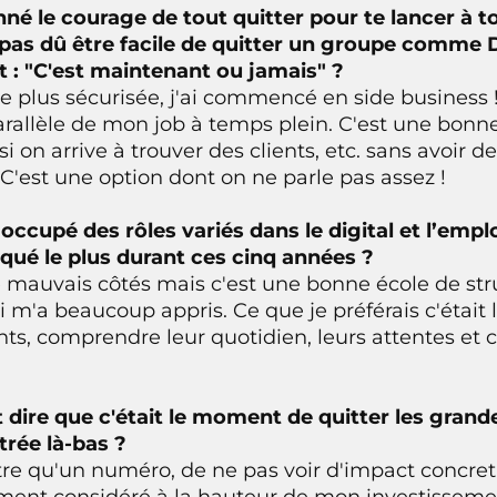
onné le courage de tout quitter pour te lancer à 
pas dû être facile de quitter un groupe comme Del
t : "C'est maintenant ou jamais" ?
ie plus sécurisée, j'ai commencé en side business !
arallèle de mon job à temps plein. C'est une bonn
 si on arrive à trouver des clients, etc. sans avoir de
 C'est une option dont on ne parle pas assez !
s occupé des rôles variés dans le digital et l’emp
rqué le plus durant ces cinq années ?
e mauvais côtés mais c'est une bonne école de stru
m'a beaucoup appris. Ce que je préférais c'était l
nts, comprendre leur quotidien, leurs attentes e
ait dire que c'était le moment de quitter les grand
trée là-bas ?
être qu'un numéro, de ne pas voir d'impact concret
cément considéré à la hauteur de mon investisseme