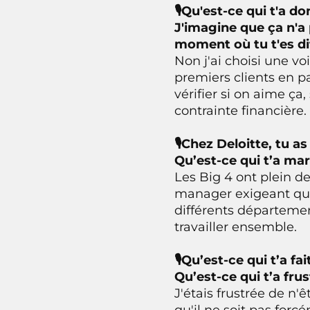
🎙Qu'est-ce qui t'a d
J'imagine que ça n'a 
moment où tu t'es di
Non j'ai choisi une vo
premiers clients en p
vérifier si on aime ça,
contrainte financière.
🎙Chez Deloitte, tu a
Qu’est-ce qui t’a ma
Les Big 4 ont plein d
manager exigeant qui 
différents départeme
travailler ensemble.
🎙Qu’est-ce qui t’a f
Qu’est-ce qui t’a frus
J'étais frustrée de n'
qu'il ne soit pas for