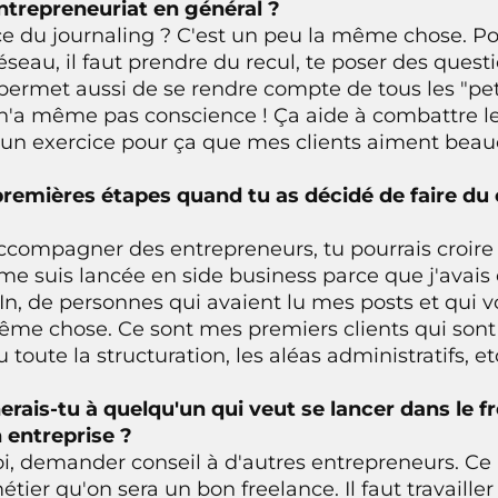
entrepreneuriat en général ?
e du journaling ? C'est un peu la même chose. Po
éseau, il faut prendre du recul, te poser des quest
 permet aussi de se rendre compte de tous les "pet
n'a même pas conscience ! Ça aide à combattre 
ai un exercice pour ça que mes clients aiment beau
 premières étapes quand tu as décidé de faire du
compagner des entrepreneurs, tu pourrais croire qu
 me suis lancée en side business parce que j'avai
, de personnes qui avaient lu mes posts et qui vo
même chose. Ce sont mes premiers clients qui son
u toute la structuration, les aléas administratifs, et
erais-tu à quelqu'un qui veut se lancer dans le f
 entreprise ?
oi, demander conseil à d'autres entrepreneurs. Ce
tier qu'on sera un bon freelance. Il faut travaille