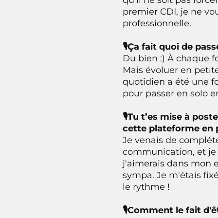
premier CDI, je ne vo
professionnelle.
🎙Ça fait quoi de pas
Du bien :) À chaque fo
Mais évoluer en petit
quotidien a été une f
pour passer en solo e
🎙Tu t’es mise à post
cette plateforme en p
Je venais de complét
communication, et je 
j'aimerais dans mon e
sympa. Je m'étais fixé
le rythme !
🎙Comment le fait d'ê