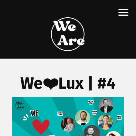
We❤️Lux | #4