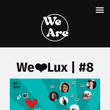
We❤️Lux | #8