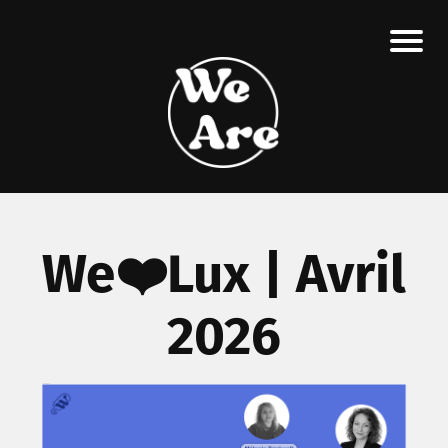
We❤️Lux | Avril
2026