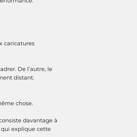
performance.
x caricatures
drer. De l’autre, le
ent distant.
 même chose.
, consiste davantage à
 qui explique cette