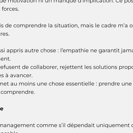
 de motivation ni un manque d’implication. Ce po
forces.
 de comprendre la situation, mais le cadre m’a ob
res.
ssi appris autre chose : l’empathie ne garantit jam
ent.
efusent de collaborer, rejettent les solutions prop
s à avancer.
met au moins une chose essentielle : prendre une 
à comprendre.
me
 management comme s’il dépendait uniquement d