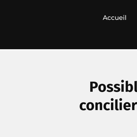
Accueil
Possib
concilie