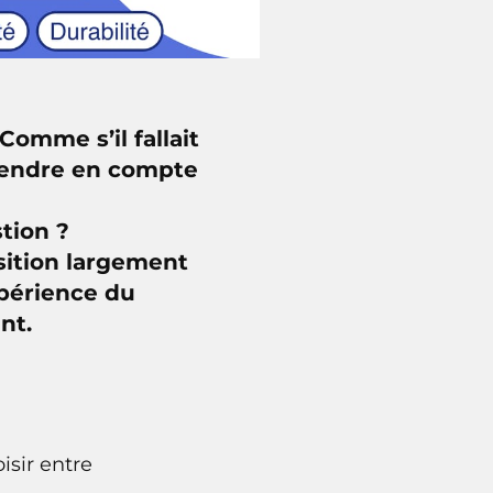
omme s’il fallait
prendre en compte
tion ?
sition largement
xpérience du
nt.
isir entre