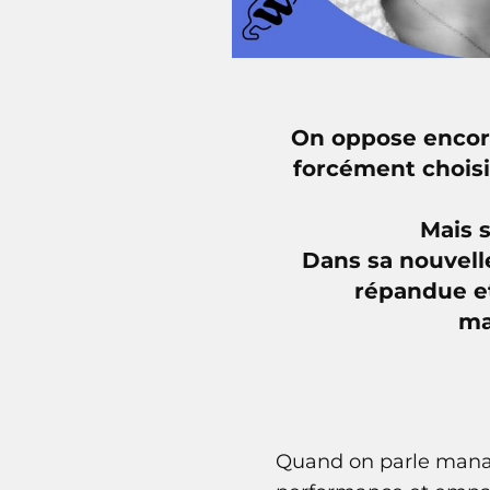
On oppose encore
forcément choisi
Mais 
Dans sa nouvell
répandue et
ma
Quand on parle manage