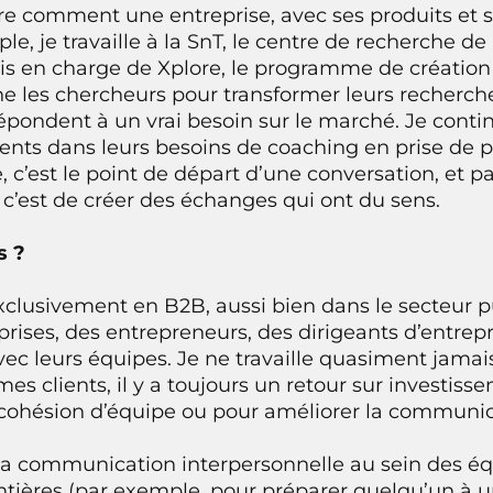
e comment une entreprise, avec ses produits et s
le, je travaille à la SnT, le centre de recherche de 
s en charge de Xplore, le programme de création 
e les chercheurs pour transformer leurs recherch
répondent à un vrai besoin sur le marché. Je cont
ts dans leurs besoins de coaching en prise de pa
e, c’est le point de départ d’une conversation, et pa
c’est de créer des échanges qui ont du sens.
s ?
exclusivement en B2B, aussi bien dans le secteur p
prises, des entrepreneurs, des dirigeants d’entrep
c leurs équipes. Je ne travaille quasiment jamai
 mes clients, il y a toujours un retour sur investis
a cohésion d’équipe ou pour améliorer la communic
r la communication interpersonnelle au sein des é
ntières (par exemple, pour préparer quelqu’un à 