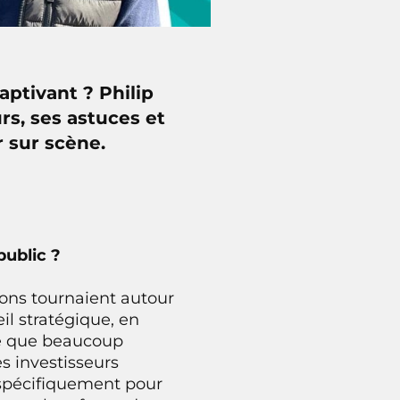
ptivant ? Philip
rs, ses astuces et
 sur scène.
public ?
ions tournaient autour
il stratégique, en
ué que beaucoup
es investisseurs
r spécifiquement pour