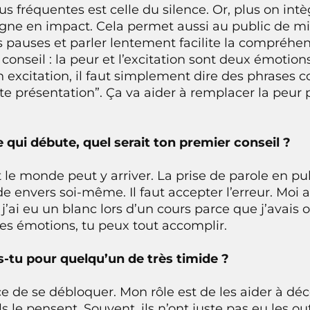
us fréquentes est celle du silence. Or, plus on int
gagne en impact. Cela permet aussi au public de mi
s pauses et parler lentement facilite la compréhe
n conseil : la peur et l’excitation sont deux émotio
n excitation, il faut simplement dire des phrases 
tte présentation”. Ça va aider à remplacer la peur
qui débute, quel serait ton premier conseil ?
out le monde peut y arriver. La prise de parole en pu
e envers soi-même. Il faut accepter l’erreur. Moi a
ai eu un blanc lors d’un cours parce que j’avais o
tes émotions, tu peux tout accomplir.
tu pour quelqu’un de très timide ?
 de se débloquer. Mon rôle est de les aider à déco
s le pensent. Souvent, ils n’ont juste pas eu les ou