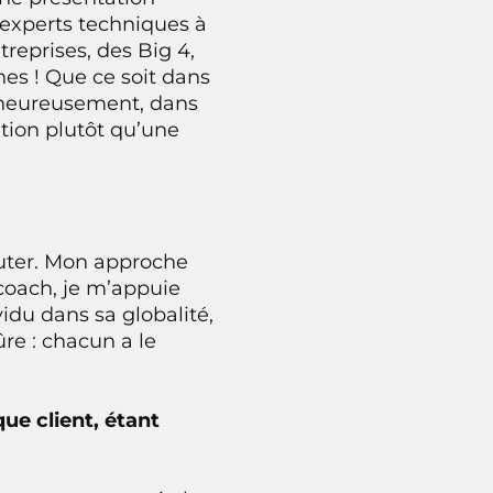
s experts techniques à
treprises, des Big 4,
nes ! Que ce soit dans
alheureusement, dans
ion plutôt qu’une
couter. Mon approche
coach, je m’appuie
du dans sa globalité,
ûre : chacun a le
e client, étant