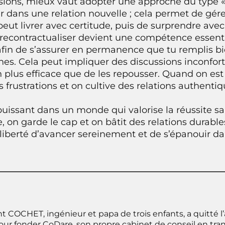
lusions, mieux vaut adopter une approche du type
ier dans une relation nouvelle ; cela permet de gére
eut livrer avec certitude, puis de surprendre avec
 recontractualiser devient une compétence essentie
in de s’assurer en permanence que tu remplis bie
hes. Cela peut impliquer des discussions inconfort
plus efficace que de les repousser. Quand on est 
es frustrations et on cultive des relations authentiq
uissant dans un monde qui valorise la réussite sans
e, on garde le cap et on bâtit des relations durable
 la liberté d’avancer sereinement et de s’épanouir d
nt COCHET, ingénieur et papa de trois enfants, a quitté l
our fonder CoDare, son propre cabinet de conseil en tra