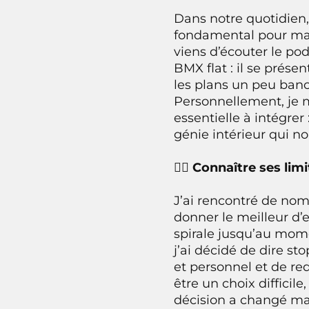
Dans notre quotidien,
fondamental pour main
viens d’écouter le po
BMX flat : il se prés
les plans un peu banc
Personnellement, je m
essentielle à intégrer 
génie intérieur qui nou
🙅‍♂️ Connaître ses li
J’ai rencontré de no
donner le meilleur d
spirale jusqu’au mome
j’ai décidé de dire sto
et personnel et de re
être un choix difficil
décision a changé ma 