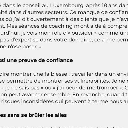
dans le conseil au Luxembourg, après 18 ans dans
ité dans d’autres secteurs. Ce manque de confianc
s où j’ai dit ouvertement à des clients que je n’ava
t. Mes séances de coaching m’ont aidé à compren
rd’hui, je vois mon rôle d’« outsider » comme une 
ai pas d’expertise dans votre domaine, cela me pe
e n’ose poser. »
aussi une preuve de confiance
dire montrer une faiblesse ; travailler dans un e
 se permettre de montrer ses vulnérabilités. Je ne
 je ne sais pas » ou « j’ai peur de me tromper ». 
 on peut avancer ensemble. En revanche, quand to
s risques inconsidérés qui peuvent à terme nous 
ses sans se brûler les ailes