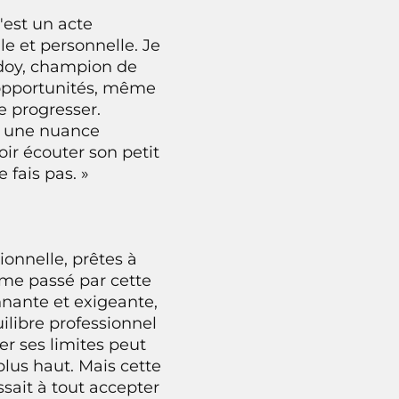
'est un acte
e et personnelle. Je
doy, champion de
s opportunités, même
e progresser.
 a une nuance
voir écouter son petit
e fais pas. »
onnelle, prêtes à
ême passé par cette
nante et exigeante,
quilibre professionnel
r ses limites peut
plus haut. Mais cette
ssait à tout accepter