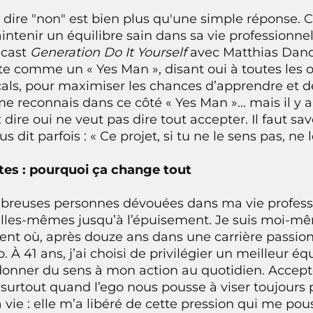
 dire "non" est bien plus qu'une simple réponse. C
tenir un équilibre sain dans sa vie professionnell
dcast
Generation Do It Yourself
avec Matthias Dan
ente comme un « Yes Man », disant oui à toutes le
als, pour maximiser les chances d’apprendre et d
e reconnais dans ce côté « Yes Man »... mais il y
: dire oui ne veut pas dire tout accepter. Il faut sa
s dit parfois : « Ce projet, si tu ne le sens pas, ne l
mites : pourquoi ça change tout
mbreuses personnes dévouées dans ma vie professi
’elles-mêmes jusqu’à l’épuisement. Je suis moi-m
nt où, après douze ans dans une carrière passion
p. À 41 ans, j’ai choisi de privilégier un meilleur é
donner du sens à mon action au quotidien. Accepte
e, surtout quand l’ego nous pousse à viser toujours 
vie : elle m’a libéré de cette pression qui me pou