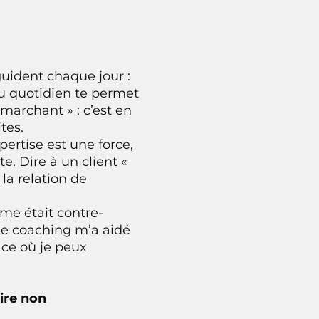
guident chaque jour :
 au quotidien te permet
marchant » : c’est en
tes.
pertise est une force,
e. Dire à un client «
la relation de
ême était contre-
 Le coaching m’a aidé
ace où je peux
dire non