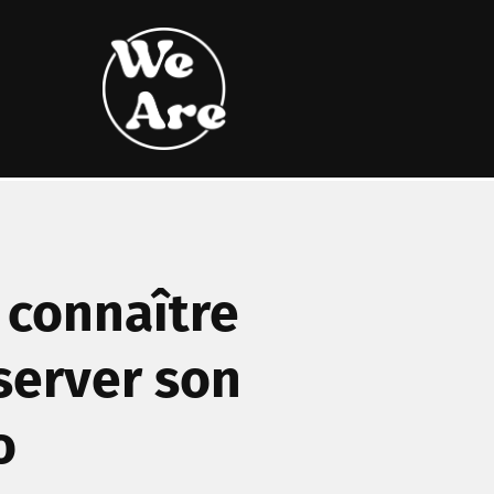
t connaître
éserver son
o