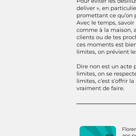
Pour éviter les désil
deliver », en particul
promettant ce qu’on p
Avec le temps, savoir
comme à la maison, af
clients ou de tes proc
ces moments est bien 
limites, on prévient l
Dire non est un acte p
limites, on se respect
limites, c’est s’offrir
vraiment de faire.
Flore
ans p