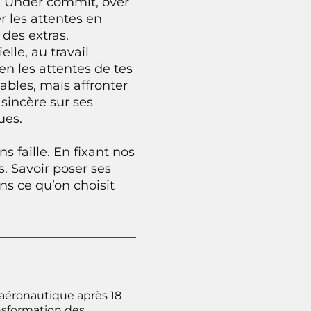
 « Under commit, over
r les attentes en
 des extras.
lle, au travail
n les attentes de tes
ables, mais affronter
sincère sur ses
ues.
 faille. En fixant nos
s. Savoir poser ses
ans ce qu’on choisit
’aéronautique après 18
nsformation des