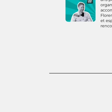
organi
accom
Flore
et es
renco