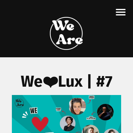
We❤️Lux | #7