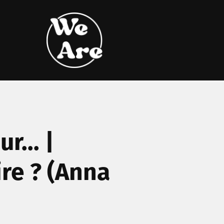
r... |
re ? (Anna