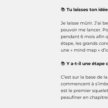
📚
Tu laisses ton idée
Je laisse mûrir. J’ai
pouvoir me lancer. Pou
pendant 6 mois afin qu
étape, les grands con
une « mind map » d’i
📚
Y a-t-il une étape 
C’est sur la base de 
commencent à s’imbriq
est le premier squele
peaufiner en chapitres