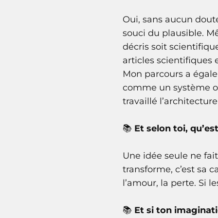
Oui, sans aucun dout
souci du plausible. Mê
décris soit scientifiq
articles scientifiques
Mon parcours a égalem
comme un système où 
travaillé l’architect
📚
Et selon toi, qu’es
Une idée seule ne fait
transforme, c’est sa ca
l’amour, la perte. Si l
📚
Et si ton imaginat