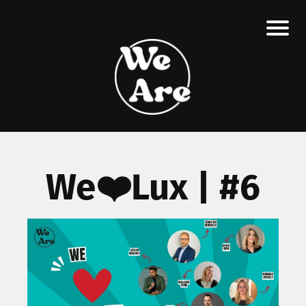
We❤️Lux | #6