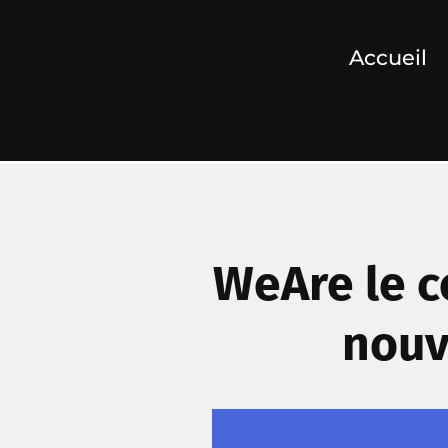
Accueil
WeAre le co
nouv