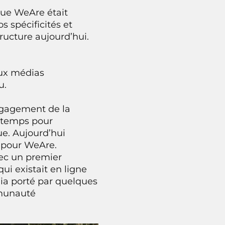
que WeAre était
 spécificités et
tructure aujourd’hui.
aux médias
u.
engagement de la
r temps pour
ue. Aujourd’hui
 pour WeAre.
vec un premier
ui existait en ligne
dia porté par quelques
mmunauté